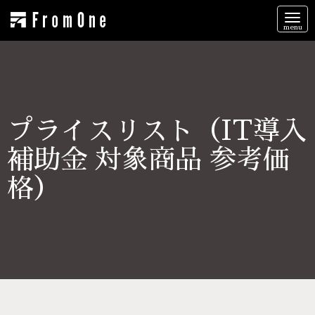
N
a
v
i
g
a
t
i
o
n
プライスリスト（IT導入
補助金 対象商品 参考価
格）